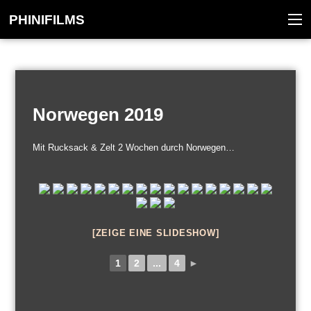
Zum
PHINIFILMS
Inhalt
Me
springen
Norwegen 2019
Mit Rucksack & Zelt 2 Wochen durch Norwegen…
[ZEIGE EINE SLIDESHOW]
1
2
...
4
►