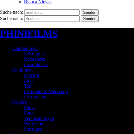
Blanca Nieves
Suche nach:
Senden
Suche nach:
Senden
PHINIFILMS
Unternehmen
Leistungen
Referenzen
Persönliches
Equipment
Kamera
Licht
Ton
Computer & Werkzeug
Instrumente
Projekte
Filme
Fotos
Veranstaltungen
Workshops
Sonstiges