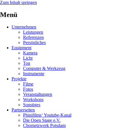
Zum Inhalt springen
Menü
Unternehmen
Leistungen
Referenzen
Persönliches
Equipment
Kamera
Licht
Ton
Computer & Werkzeug
Instrumente
Projekte
Filme
Fotos
Veranstaltungen
Workshops
Sonstiges
Partnerseiten
Phinifilms‘ Youtube-Kanal
Die Open Stage e.V.
Chornetzwerk Potsdam