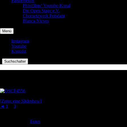
Partnerseiten
Phinifilms‘ Youtube-Kanal
Die Open Stage e.V.
Chornetzwerk Potsdam
Blanca Nieves
Menü
Instagram
Youtube
Kontakt
|
Suchschalter
Norwegen 2019
Mit Rucksack & Zelt 2 Wochen durch Norwegen…
[Zeige eine Slideshow]
◄
1
...
3
4
Veröffentlicht in
Fotos