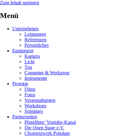
Zum Inhalt springen
Menü
Unternehmen
Leistungen
Referenzen
Persönliches
Equipment
Kamera
Licht
Ton
Computer & Werkzeug
Instrumente
Projekte
Filme
Fotos
Veranstaltungen
Workshops
Sonstiges
Partnerseiten
Phinifilms‘ Youtube-Kanal
Die Open Stage e.V.
Chornetzwerk Potsdam