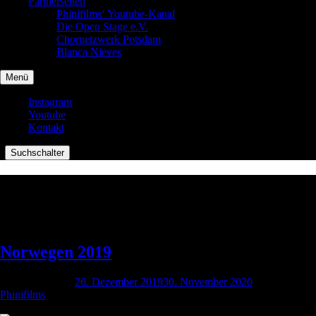
Partnerseiten
Phinifilms‘ Youtube-Kanal
Die Open Stage e.V.
Chornetzwerk Potsdam
Blanca Nieves
Menü
Instagram
Youtube
Kontakt
|
Suchschalter
Kategorie:
Fotos
Meine Photographien
Norwegen 2019
Geschrieben am
26. Dezember 2019
30. November 2020
von
Phinifilms
Mit Rucksack & Zelt 2 Wochen durch Norwegen…