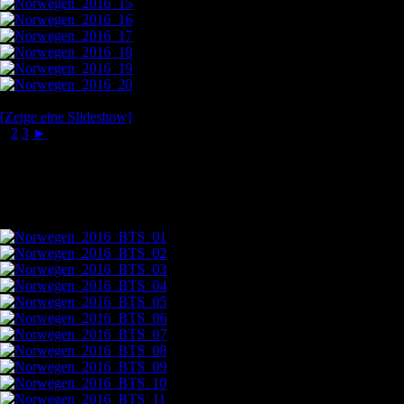
[Zeige eine Slideshow]
1
2
3
►
Behind-the-Senes: