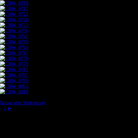
[Zeige eine Slideshow]
1
2
►
Behind-the-Scenes: