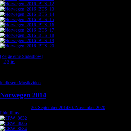
[Zeige eine Slideshow]
1
2
3
►
Außerdem habe ich jede Menge Filmaufnahmen gemacht, die gibt es
in diesem Musikvideo
zu sehen.
Norwegen 2014
Geschrieben am
20. September 2014
30. November 2020
von
Phinifilms