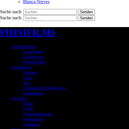
Blanca Nieves
Suche nach:
Senden
Suche nach:
Senden
PHINIFILMS
Unternehmen
Leistungen
Referenzen
Persönliches
Equipment
Kamera
Licht
Ton
Computer & Werkzeug
Instrumente
Projekte
Filme
Fotos
Veranstaltungen
Workshops
Sonstiges