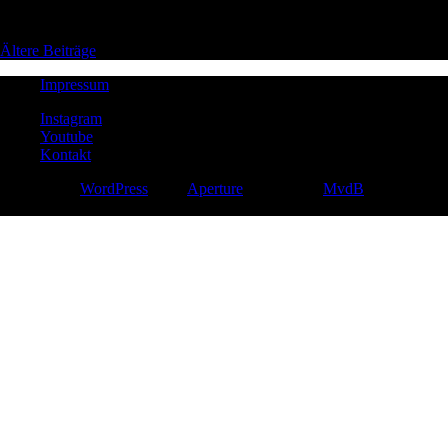
Beitragsnavigation
Ältere Beiträge
Impressum
Instagram
Youtube
Kontakt
Powered by
WordPress
|
Das
Aperture
Theme von
MvdB
© PHINIFILMS 2012-2025