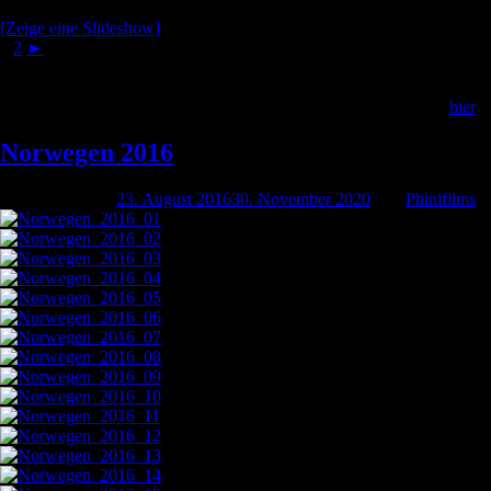
[Zeige eine Slideshow]
1
2
►
Außerdem haben wir ein Musikvideo gedreht, mehr dazu gibt es
hier
.
Norwegen 2016
Geschrieben am
23. August 2016
30. November 2020
von
Phinifilms