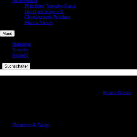
Partnerseiten
Phinifilms‘ Youtube-Kanal
Die Open Stage e.V.
Chornetzwerk Potsdam
Blanca Nieves
Menü
Instagram
Youtube
Kontakt
|
Suchschalter
Flamenco & Tango
Seit Herbst 2022 beleuchte ich die Tanzkonzerte von
Blanca Nieves
,
einer Tänzerin und Produzentin aus Berlin. Mit unterschiedlichen
Programmen im Repertoire wird dabei durch die großen Spielhäuser
des Nordens getourt.
Die bisherigen Konzerte sind unter den Fotos aufgelistet.
Flamenco & Tango
»
Flamenco 2023