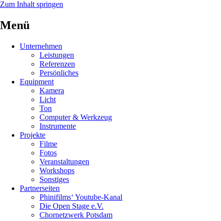
Zum Inhalt springen
Menü
Unternehmen
Leistungen
Referenzen
Persönliches
Equipment
Kamera
Licht
Ton
Computer & Werkzeug
Instrumente
Projekte
Filme
Fotos
Veranstaltungen
Workshops
Sonstiges
Partnerseiten
Phinifilms‘ Youtube-Kanal
Die Open Stage e.V.
Chornetzwerk Potsdam