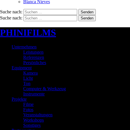
Blanca Nieves
Suche nach:
Senden
Suche nach:
Senden
PHINIFILMS
Unternehmen
Leistungen
Referenzen
Persönliches
Equipment
Kamera
Licht
Ton
Computer & Werkzeug
Instrumente
Projekte
Filme
Fotos
Veranstaltungen
Workshops
Sonstiges