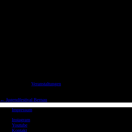
Flamenco – ROSAS NEGRAS
• Die Glocke, Bremen (Nov. 24)
Flamenco – ROSAS NEGRAS
• Gewandhaus, Leipzig (Jun. 25)
Flamenco – ROSAS NEGRAS
• Philharmonie,
Kammermusiksaal, Berlin (Jun. 25)
SPANISCHE NACHT – Flamenco meets Classic
•
Philharmonie, Kammermusiksaal, Berlin (Okt. 25)
SPANISCHE NACHT – Flamenco meets Classic
• Laeiszhalle,
Hamburg (Okt. 25)
SPANISCHE NACHT – Flamenco meets Classic
• Die Glocke,
Bremen (Okt. 25)
SPANISCHE NACHT – Flamenco meets Classic
•
Gewandhaus, Leipzig (Okt. 25)
Veröffentlicht in
Veranstaltungen
← Jugendfestival Bernau
Impressum
Instagram
Youtube
Kontakt