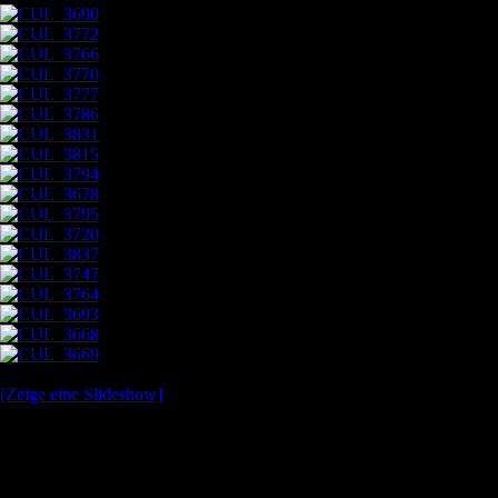
[Zeige eine Slideshow]
ROSAS NEGRAS – Afición Flamenca
• Die Glocke, Bremen
(Sep. 22)