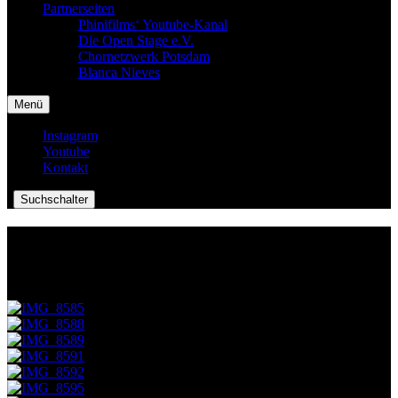
Partnerseiten
Phinifilms‘ Youtube-Kanal
Die Open Stage e.V.
Chornetzwerk Potsdam
Blanca Nieves
Menü
Instagram
Youtube
Kontakt
|
Suchschalter
Kurzfilmprojekt 2014
Kurzfilmprojekt mit der 6. Klasse am Paulus-Praetorius-Gymnasium
in Bernau bei Berlin