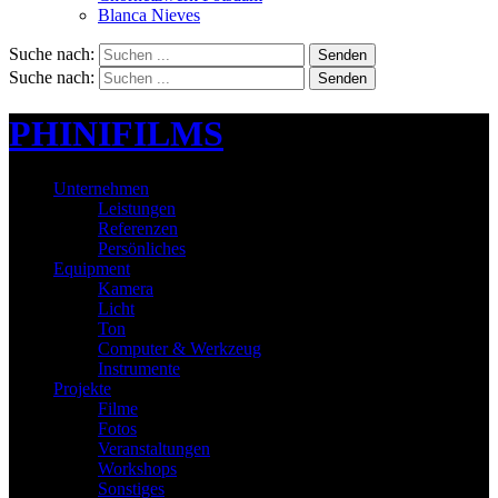
Blanca Nieves
Suche nach:
Senden
Suche nach:
Senden
PHINIFILMS
Unternehmen
Leistungen
Referenzen
Persönliches
Equipment
Kamera
Licht
Ton
Computer & Werkzeug
Instrumente
Projekte
Filme
Fotos
Veranstaltungen
Workshops
Sonstiges