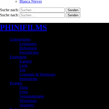
Blanca Nieves
Suche nach:
Senden
Suche nach:
Senden
PHINIFILMS
Unternehmen
Leistungen
Referenzen
Persönliches
Equipment
Kamera
Licht
Ton
Computer & Werkzeug
Instrumente
Projekte
Filme
Fotos
Veranstaltungen
Workshops
Sonstiges