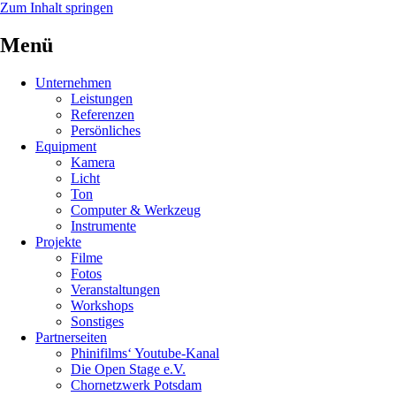
Zum Inhalt springen
Menü
Unternehmen
Leistungen
Referenzen
Persönliches
Equipment
Kamera
Licht
Ton
Computer & Werkzeug
Instrumente
Projekte
Filme
Fotos
Veranstaltungen
Workshops
Sonstiges
Partnerseiten
Phinifilms‘ Youtube-Kanal
Die Open Stage e.V.
Chornetzwerk Potsdam