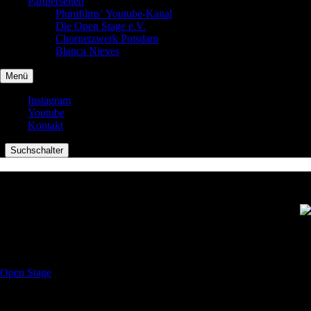
Partnerseiten
Phinifilms‘ Youtube-Kanal
Die Open Stage e.V.
Chornetzwerk Potsdam
Blanca Nieves
Menü
Instagram
Youtube
Kontakt
|
Suchschalter
Konzertchen
Seit vielen Jahren musizieren Mathis und ich miteinander, und
nachdem wir mehr nebenbei ein immer größeres Repertoire
unterschiedlichster Lieder angesammelt hatten, wollten wir 2017 unser
erstes gemeinsames Konzert geben – das
Konzertchen
. Als
Veranstaltungsort wählten wir das Konfetti, da wir uns dort von der
Open Stage
her auskannten. 2018 gab es dann eine „Fortsetzung“, das
Konzertchen 2.0
, ebenfalls im Konfetti; 2019 folgte dann das dritte
Konzertchen auf dem Dachboden des Bernauer Pfarrhauses. Gespielt
und gesungen wurde von uns – wie üblich – eine bunte Mischung aus